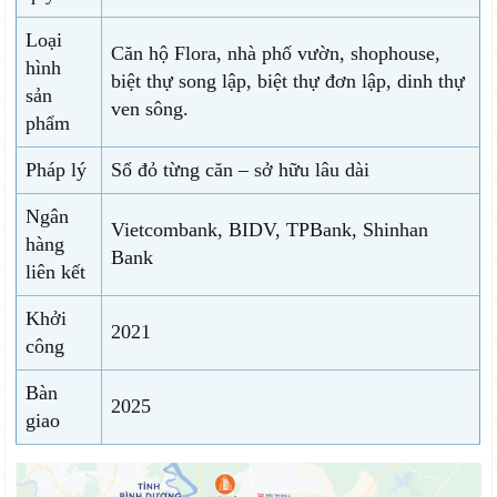
Loại
Căn hộ Flora, nhà phố vườn, shophouse,
hình
biệt thự song lập, biệt thự đơn lập, dinh thự
sản
ven sông.
phẩm
Pháp lý
Sổ đỏ từng căn – sở hữu lâu dài
Ngân
Vietcombank, BIDV, TPBank, Shinhan
hàng
Bank
liên kết
Khởi
2021
công
Bàn
2025
giao