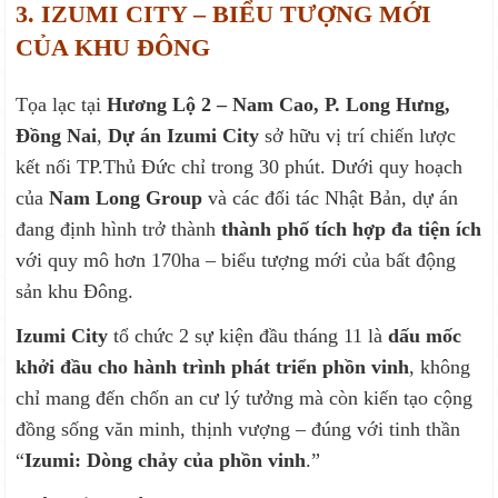
3. IZUMI CITY – BIỂU TƯỢNG MỚI
CỦA KHU ĐÔNG
Tọa lạc tại
Hương Lộ 2 – Nam Cao, P. Long Hưng,
Đồng Nai
,
Dự án Izumi City
sở hữu vị trí chiến lược
kết nối TP.Thủ Đức chỉ trong 30 phút. Dưới quy hoạch
của
Nam Long Group
và các đối tác Nhật Bản, dự án
đang định hình trở thành
thành phố tích hợp đa tiện ích
với quy mô hơn 170ha – biểu tượng mới của bất động
sản khu Đông.
Izumi City
tổ chức 2 sự kiện đầu tháng 11 là
dấu mốc
khởi đầu cho hành trình phát triển phồn vinh
, không
chỉ mang đến chốn an cư lý tưởng mà còn kiến tạo cộng
đồng sống văn minh, thịnh vượng – đúng với tinh thần
“
Izumi: Dòng chảy của phồn vinh
.”