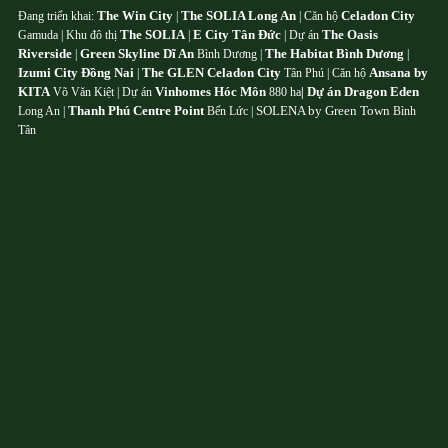
The Win City
The SOLIA Long An
Celadon City
Đang triển khai:
|
| Căn hộ
The SOLIA
E City Tân Đức
The Oasis
Gamuda | Khu đô thị
|
| Dự án
Riverside
Green Skyline Dĩ An
The Habitat Bình Dương
|
Bình Dương |
|
Izumi City Đồng Nai
The GLEN Celadon City
Ansana by
|
Tân Phú | Căn hộ
KITA
Vinhomes Hóc Môn
Dự án Dragon Eden
Võ Văn Kiệt | Dự án
880 ha
|
Thanh Phú Centre Point
SOLENA by Green Town
Long An |
Bến Lức |
Bình
Tân