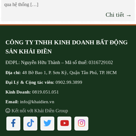
qua hệ thống […]
Chi tiết →
CÔNG TY TNHH KINH DOANH BẤT ĐỘNG
SẢN KHẢI ĐIỀN
ĐDPL:
Nguyễn Hữu Thành
–
Mã số thuế:
0316729102
Địa chỉ:
48 Bờ Bao 1, P. Sơn Kỳ, Quận Tân Phú, TP. HCM
Đại Lý & Cộng tác viên:
0902.99.3899
Kinh Doanh:
0819.051.051
Email:
info@khaidien.vn
Kết nối với Khải Điền Group