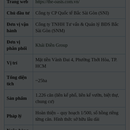
Trang web
https://the-oasis.com.vn/
Chủ đầu tư
Công ty CP Quốc tế Bắc Sài Gòn (SNI)
Đơn vị vận
Công ty TNHH Tư vấn & Quản lý BĐS Bắc
hành
Sài Gòn (SNM)
Đơn vị
Khải Điền Group
phân phối
Mặt tiền Vành Đai 4, Phường Thới Hòa, TP.
Vị trí
HCM
Tổng diện
~25ha
tích
1.226 căn (liên kế phố, liên kế vườn, biệt thự,
Sản phẩm
chung cư)
Hoàn thiện – quy hoạch 1/500, sổ hồng riêng
Pháp lý
từng căn. Hình thức sở hữu lâu dài