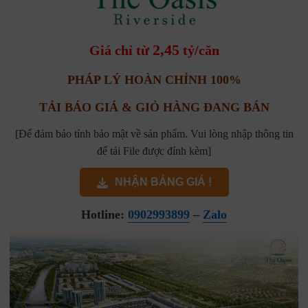
2,45
Giá chỉ từ
tỷ/căn
PHÁP LÝ HOÀN CHỈNH 100%
TẢI BÁO GIÁ & GIỎ HÀNG ĐANG BÁN
[Để đảm bảo tính bảo mật về sản phẩm. Vui lòng nhập thông tin
để tải File được đính kèm]
NHẬN BẢNG GIÁ !
Hotline:
0902993899
–
Zalo