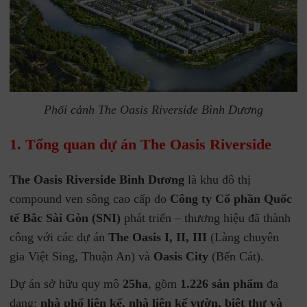
Phối cảnh The Oasis Riverside Bình Dương
1. Tổng quan dự án The Oasis Riverside
The Oasis Riverside Bình Dương
là khu đô thị
compound ven sông cao cấp do
Công ty Cổ phần Quốc
tế Bắc Sài Gòn (SNI)
phát triển – thương hiệu đã thành
công với các dự án
The Oasis I, II, III
(Làng chuyên
gia Việt Sing, Thuận An) và
Oasis City
(Bến Cát).
Dự án sở hữu quy mô
25ha
, gồm
1.226 sản phẩm
đa
dạng:
nhà phố liên kế, nhà liên kế vườn, biệt thự và