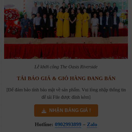
Lễ khởi công The Oasis Riverside
TẢI BÁO GIÁ & GIỎ HÀNG ĐANG BÁN
[Để đảm bảo tính bảo mật về sản phẩm. Vui lòng nhập thông tin
để tải File được đính kèm]
NHẬN BẢNG GIÁ !
Hotline:
0902993899
–
Zalo