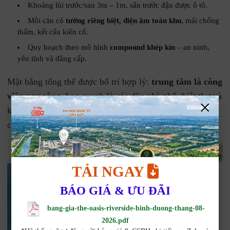
Khoảng lùi trước/sau 3m – 1m, sân trước đậu được ô tô.
Mỗi căn có
tường riêng biệt, điện âm toàn khu
, mái chống
thấm, kết cấu kiên cố.
Quy hoạch theo mô hình
compound khép kín
– an ninh,
yên tĩnh và đẳng cấp.
Mặt bằng tổng thể được bố trí hợp lý:
trung tâm là công
viên ven sông
, bao quanh là các dãy nhà phố, biệt thự và
×
khu tiện ích nội khu, đảm bảo cư dân tiếp cận tiện ích
chỉ trong vài bước chân.
TẢI NGAY
BÁO GIÁ & ƯU ĐÃI
bang-gia-the-oasis-riverside-binh-duong-thang-08-
2026.pdf