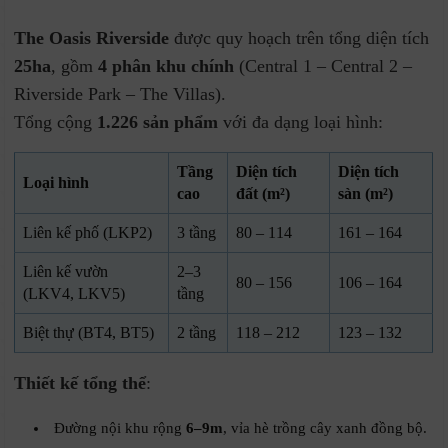
The Oasis Riverside
được quy hoạch trên tổng diện tích
25ha
, gồm
4 phân khu chính
(Central 1 – Central 2 –
Riverside Park – The Villas).
Tổng cộng
1.226 sản phẩm
với đa dạng loại hình:
Tầng
Diện tích
Diện tích
Loại hình
cao
đất (m²)
sàn (m²)
Liên kế phố (LKP2)
3 tầng
80 – 114
161 – 164
Liên kế vườn
2–3
80 – 156
106 – 164
(LKV4, LKV5)
tầng
Biệt thự (BT4, BT5)
2 tầng
118 – 212
123 – 132
Thiết kế tổng thể
:
Đường nội khu rộng
6–9m
, vỉa hè trồng cây xanh đồng bộ.