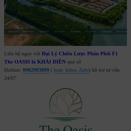
Liên hệ ngay với
Đại Lý Chiến Lược Phân Phối F1
The OASIS là KHẢI ĐIỀN
qua số
Hotline:
0902993899
(
hoặc Inbox Zalo
) hỗ trợ tư vấn
24/07