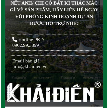
NẾU ANH/ CHỊ CÓ BẤT KÌ THẮC MẮC
GÌ VỀ SẢN PHẨM, HÃY LIÊN HỆ NGAY
VỚI PHÒNG KINH DOANH DỰ ÁN
ĐƯỢC HỔ TRỢ NHÉ!
Hotline PKD
0902.99.3899
Email báo giá
info@khaidien.vn