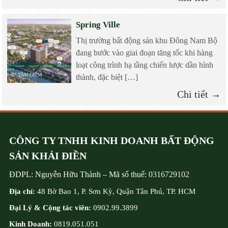
Spring Ville
Thị trường bất động sản khu Đông Nam Bộ
đang bước vào giai đoạn tăng tốc khi hàng
loạt công trình hạ tầng chiến lược dần hình
thành, đặc biệt […]
Chi tiết →
CÔNG TY TNHH KINH DOANH BẤT ĐỘNG
SẢN KHẢI ĐIỀN
ĐDPL:
Nguyễn Hữu Thành
–
Mã số thuế:
0316729102
Địa chỉ:
48 Bờ Bao 1, P. Sơn Kỳ, Quận Tân Phú, TP. HCM
Đại Lý & Cộng tác viên:
0902.99.3899
Kinh Doanh:
0819.051.051