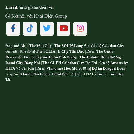
Email:
info@khaidien.vn
Kết nối với Khải Điền Group
The Win City
The SOLIA Long An
Celadon City
Đang triển khai:
|
| Căn hộ
The SOLIA
E City Tân Đức
The Oasis
Gamuda | Khu đô thị
|
| Dự án
Riverside
Green Skyline Dĩ An
The Habitat Bình Dương
|
Bình Dương |
|
Izumi City Đồng Nai
The GLEN Celadon City
Ansana by
|
Tân Phú | Căn hộ
KITA
Vinhomes Hóc Môn
Dự án Dragon Eden
Võ Văn Kiệt | Dự án
880 ha
|
Thanh Phú Centre Point
SOLENA by Green Town
Long An |
Bến Lức |
Bình
Tân