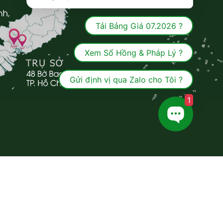
Tải Bảng Giá 07.2026 ?
Xem Sổ Hồng & Pháp Lý ?
Gửi định vị qua Zalo cho Tôi ?
1