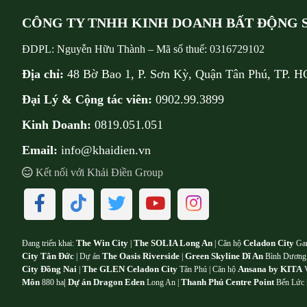
CÔNG TY TNHH KINH DOANH BẤT ĐỘNG S
ĐDPL:
Nguyễn Hữu Thành
–
Mã số thuế:
0316729102
Địa chỉ:
48 Bờ Bao 1, P. Sơn Kỳ, Quận Tân Phú, TP. 
Đại Lý & Cộng tác viên:
0902.99.3899
Kinh Doanh:
0819.051.051
Email:
info@khaidien.vn
Kết nối với Khải Điền Group
The Win City
The SOLIA Long An
Celadon City
Đang triển khai:
|
| Căn hộ
Ga
City Tân Đức
The Oasis Riverside
Green Skyline Dĩ An
| Dự án
|
Bình Dương
City Đồng Nai
The GLEN Celadon City
Ansana by KITA
|
Tân Phú | Căn hộ
V
Môn
Dự án Dragon Eden
Thanh Phú Centre Point
880 ha
|
Long An |
Bến Lức 