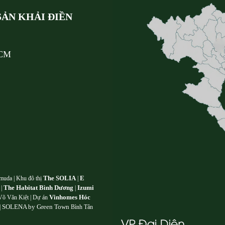
ẢN KHẢI ĐIỀN
HCM
The SOLIA
E
muda | Khu đô thị
|
The Habitat Bình Dương
Izumi
 |
|
Vinhomes Hóc
õ Văn Kiệt | Dự án
SOLENA by Green Town
|
Bình Tân