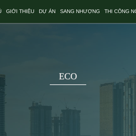
Ủ
GIỚI THIỆU
DỰ ÁN
SANG NHƯỢNG
THI CÔNG N
ECO