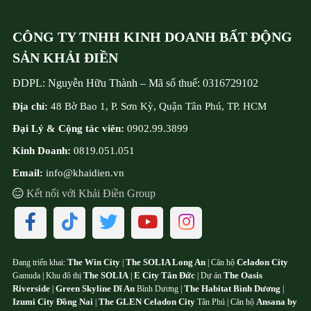
CÔNG TY TNHH KINH DOANH BẤT ĐỘNG
SẢN KHẢI ĐIỀN
ĐDPL:
Nguyễn Hữu Thành
–
Mã số thuế:
0316729102
Địa chỉ:
48 Bờ Bao 1, P. Sơn Kỳ, Quận Tân Phú, TP. HCM
Đại Lý & Cộng tác viên:
0902.99.3899
Kinh Doanh:
0819.051.051
Email:
info@khaidien.vn
Kết nối với Khải Điền Group
The Win City
The SOLIA Long An
Celadon City
Đang triển khai:
|
| Căn hộ
The SOLIA
E City Tân Đức
The Oasis
Gamuda | Khu đô thị
|
| Dự án
Riverside
Green Skyline Dĩ An
The Habitat Bình Dương
|
Bình Dương |
|
Izumi City Đồng Nai
The GLEN Celadon City
Ansana by
|
Tân Phú | Căn hộ