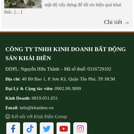
mật độ xây dựng để tối ưu hiệu quả khai
thác. […]
Chi tiết →
CÔNG TY TNHH KINH DOANH BẤT ĐỘNG
SẢN KHẢI ĐIỀN
ĐDPL:
Nguyễn Hữu Thành
–
Mã số thuế:
0316729102
Địa chỉ:
48 Bờ Bao 1, P. Sơn Kỳ, Quận Tân Phú, TP. HCM
Đại Lý & Cộng tác viên:
0902.99.3899
Kinh Doanh:
0819.051.051
Email:
info@khaidien.vn
Kết nối với Khải Điền Group