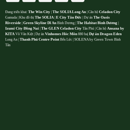
The Win City
The SOLIA Long An
Celadon City
Đang triển khai:
|
| Căn hộ
The SOLIA
E City Tân Đức
The Oasis
Gamuda | Khu đô thị
|
| Dự án
Riverside
Green Skyline Dĩ An
The Habitat Bình Dương
|
Bình Dương |
|
Izumi City Đồng Nai
The GLEN Celadon City
Ansana by
|
Tân Phú | Căn hộ
KITA
Vinhomes Hóc Môn
Dự án Dragon Eden
Võ Văn Kiệt | Dự án
880 ha
|
Thanh Phú Centre Point
SOLENA by Green Town
Long An |
Bến Lức |
Bình
Tân