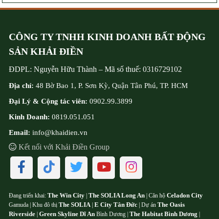
CÔNG TY TNHH KINH DOANH BẤT ĐỘNG
SẢN KHẢI ĐIỀN
ĐDPL:
Nguyễn Hữu Thành
–
Mã số thuế:
0316729102
Địa chỉ:
48 Bờ Bao 1, P. Sơn Kỳ, Quận Tân Phú, TP. HCM
Đại Lý & Cộng tác viên:
0902.99.3899
Kinh Doanh:
0819.051.051
Email:
info@khaidien.vn
Kết nối với Khải Điền Group
The Win City
The SOLIA Long An
Celadon City
Đang triển khai:
|
| Căn hộ
The SOLIA
E City Tân Đức
The Oasis
Gamuda | Khu đô thị
|
| Dự án
Riverside
Green Skyline Dĩ An
The Habitat Bình Dương
|
Bình Dương |
|