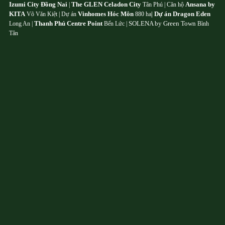
Izumi City Đồng Nai
The GLEN Celadon City
Ansana by
|
Tân Phú | Căn hộ
KITA
Vinhomes Hóc Môn
Dự án Dragon Eden
Võ Văn Kiệt | Dự án
880 ha
|
Thanh Phú Centre Point
SOLENA by Green Town
Long An |
Bến Lức |
Bình
Tân