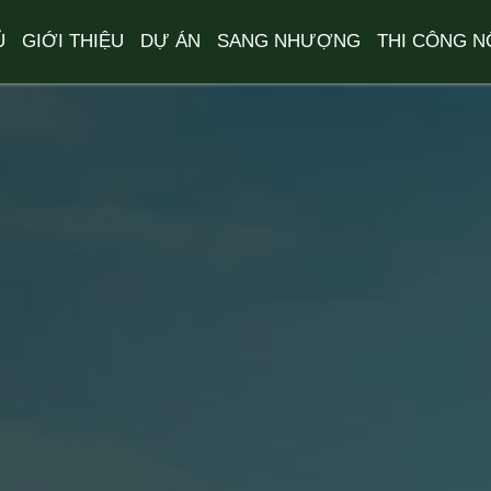
Ủ
GIỚI THIỆU
DỰ ÁN
SANG NHƯỢNG
THI CÔNG N