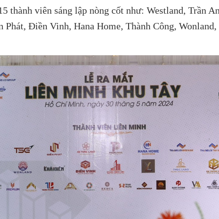
 15 thành viên sáng lập nòng cốt như: Westland, Trần
n Phát, Điền Vinh, Hana Home, Thành Công, Wonland, 