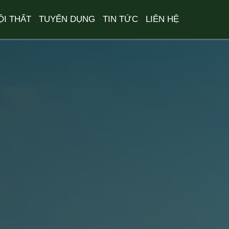
ỘI THẤT
TUYỂN DỤNG
TIN TỨC
LIÊN HỆ