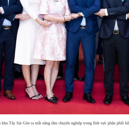
 khu Tây Sài Gòn ra mắt nâng tầm chuyên nghiệp trong lĩnh vực phân phối bấ