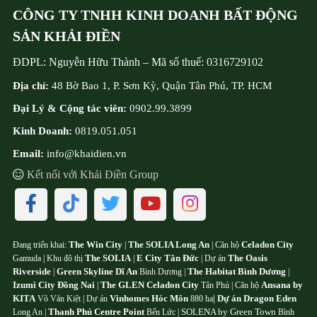
CÔNG TY TNHH KINH DOANH BẤT ĐỘNG
SẢN KHẢI ĐIỀN
ĐDPL:
Nguyễn Hữu Thành
–
Mã số thuế:
0316729102
Địa chỉ:
48 Bờ Bao 1, P. Sơn Kỳ, Quận Tân Phú, TP. HCM
Đại Lý & Cộng tác viên:
0902.99.3899
Kinh Doanh:
0819.051.051
Email:
info@khaidien.vn
Kết nối với Khải Điền Group
The Win City
The SOLIA Long An
Celadon City
Đang triển khai:
|
| Căn hộ
The SOLIA
E City Tân Đức
The Oasis
Gamuda | Khu đô thị
|
| Dự án
Riverside
Green Skyline Dĩ An
The Habitat Bình Dương
|
Bình Dương |
|
Izumi City Đồng Nai
The GLEN Celadon City
Ansana by
|
Tân Phú | Căn hộ
KITA
Vinhomes Hóc Môn
Dự án Dragon Eden
Võ Văn Kiệt | Dự án
880 ha
|
Thanh Phú Centre Point
SOLENA by Green Town
Long An |
Bến Lức |
Bình