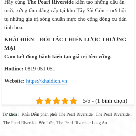
Hãy cùng
The Pearl Riverside
kiến tạo những dấu ấn
mới, xứng tầm đẳng cấp tại khu Tây Sài Gòn – nơi hội
tụ những giá trị sống chuẩn mực cho cộng đồng cư dân
tinh hoa.
KHẢI ĐIỀN – ĐỐI TÁC CHIẾN LƯỢC THƯƠNG
MẠI
Cam kết đồng hành kiến tạo giá trị bền vững.
Hotline:
0819 051 051
Website:
https://khaidien.vn
5/5 - (1 bình chọn)
Từ khóa :
Khải Điền phân phối The Pearl Riverside
,
The Pearl Riverside
,
The Pearl Riverside Bến Lức
,
The Pearl Riverside Long An