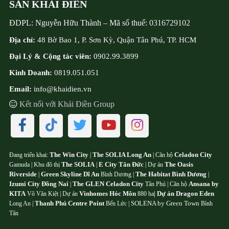
SẢN KHẢI ĐIỀN
ĐDPL:
Nguyễn Hữu Thành
–
Mã số thuế:
0316729102
Địa chỉ:
48 Bờ Bao 1, P. Sơn Kỳ, Quận Tân Phú, TP. HCM
Đại Lý & Cộng tác viên:
0902.99.3899
Kinh Doanh:
0819.051.051
Email:
info@khaidien.vn
Kết nối với Khải Điền Group
The Win City
The SOLIA Long An
Celadon City
Đang triển khai:
|
| Căn hộ
The SOLIA
E City Tân Đức
The Oasis
Gamuda | Khu đô thị
|
| Dự án
Riverside
Green Skyline Dĩ An
The Habitat Bình Dương
|
Bình Dương |
|
Izumi City Đồng Nai
The GLEN Celadon City
Ansana by
|
Tân Phú | Căn hộ
KITA
Vinhomes Hóc Môn
Dự án Dragon Eden
Võ Văn Kiệt | Dự án
880 ha
|
Thanh Phú Centre Point
SOLENA by Green Town
Long An |
Bến Lức |
Bình
Tân