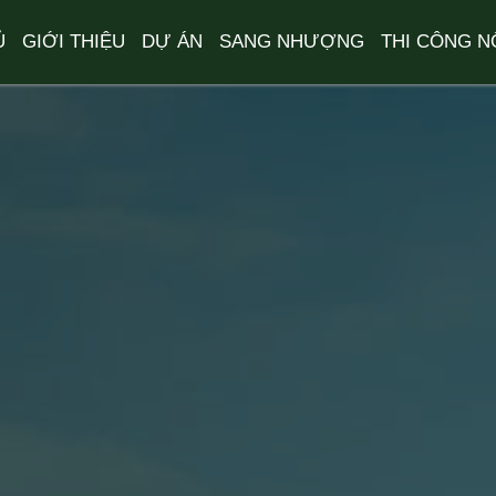
Ủ
GIỚI THIỆU
DỰ ÁN
SANG NHƯỢNG
THI CÔNG N