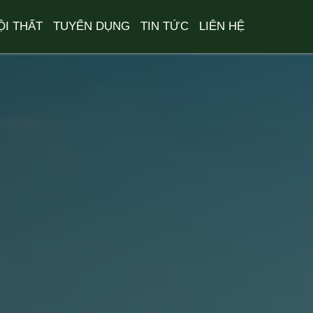
ỘI THẤT
TUYỂN DỤNG
TIN TỨC
LIÊN HỆ