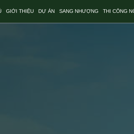
Ủ
GIỚI THIỆU
DỰ ÁN
SANG NHƯỢNG
THI CÔNG N