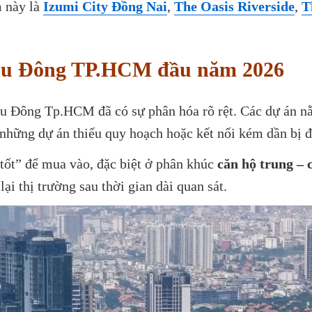
m này là
Izumi City Đồng Nai
,
The Oasis Riverside
,
T
khu Đông TP.HCM đầu năm 2026
hu Đông Tp.HCM đã có sự phân hóa rõ rệt. Các dự án nằ
 những dự án thiếu quy hoạch hoặc kết nối kém dần bị đ
 tốt” để mua vào, đặc biệt ở phân khúc
căn hộ trung – 
lại thị trường sau thời gian dài quan sát.