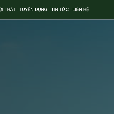
ỘI THẤT
TUYỂN DỤNG
TIN TỨC
LIÊN HỆ