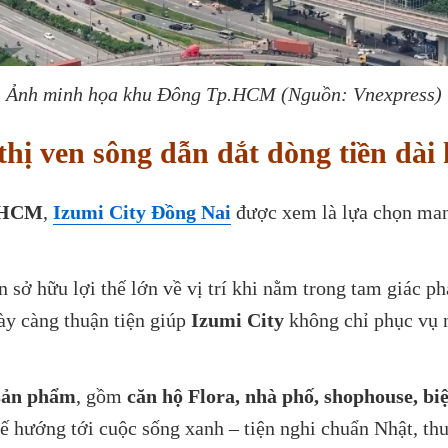
Ảnh minh họa khu Đông Tp.HCM (Nguồn: Vnexpress)
thị ven sông dẫn dắt dòng tiền dài
p.HCM
,
Izumi City Đồng Nai
được xem là lựa chọn mang
 sở hữu lợi thế lớn về vị trí khi nằm trong tam giác 
y càng thuận tiện giúp
Izumi City
không chỉ phục vụ 
sản phẩm
, gồm
căn hộ Flora, nhà phố, shophouse, biệ
 kế hướng tới cuộc sống xanh – tiện nghi chuẩn Nhật, 