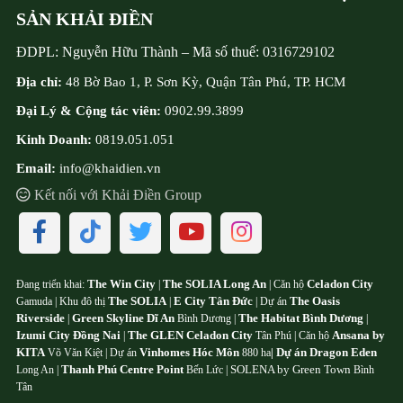
SẢN KHẢI ĐIỀN
ĐDPL:
Nguyễn Hữu Thành
–
Mã số thuế:
0316729102
Địa chỉ:
48 Bờ Bao 1, P. Sơn Kỳ, Quận Tân Phú, TP. HCM
Đại Lý & Cộng tác viên:
0902.99.3899
Kinh Doanh:
0819.051.051
Email:
info@khaidien.vn
Kết nối với Khải Điền Group
The Win City
The SOLIA Long An
Celadon City
Đang triển khai:
|
| Căn hộ
The SOLIA
E City Tân Đức
The Oasis
Gamuda | Khu đô thị
|
| Dự án
Riverside
Green Skyline Dĩ An
The Habitat Bình Dương
|
Bình Dương |
|
Izumi City Đồng Nai
The GLEN Celadon City
Ansana by
|
Tân Phú | Căn hộ
KITA
Vinhomes Hóc Môn
Dự án Dragon Eden
Võ Văn Kiệt | Dự án
880 ha
|
Thanh Phú Centre Point
SOLENA by Green Town
Long An |
Bến Lức |
Bình
Tân