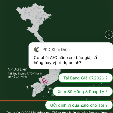
PKD Khải Điền
Có phải A/C cần xem báo giá, sổ 
hồng hay vị trí dự án ah?
Tải Bảng Giá 07.2026 ?
Xem Sổ Hồng & Pháp Lý ?
Gửi định vị qua Zalo cho Tôi ?
Copyright © 2024 khaidien.vn. Thông tin các dự án bất động sản được