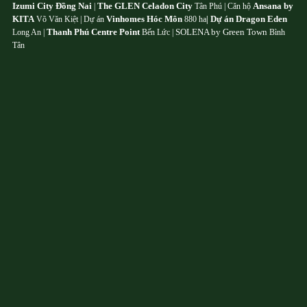
Izumi City Đồng Nai
The GLEN Celadon City
Ansana by
|
Tân Phú | Căn hộ
KITA
Vinhomes Hóc Môn
Dự án Dragon Eden
Võ Văn Kiệt | Dự án
880 ha
|
Thanh Phú Centre Point
SOLENA by Green Town
Long An |
Bến Lức |
Bình
Tân