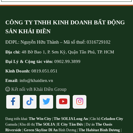
CÔNG TY TNHH KINH DOANH BẤT ĐỘNG
SẢN KHẢI ĐIỀN
ĐDPL:
Nguyễn Hữu Thành
–
Mã số thuế:
0316729102
Địa chỉ:
48 Bờ Bao 1, P. Sơn Kỳ, Quận Tân Phú, TP. HCM
Đại Lý & Cộng tác viên:
0902.99.3899
Kinh Doanh:
0819.051.051
Email:
info@khaidien.vn
Kết nối với Khải Điền Group
The Win City
The SOLIA Long An
Celadon City
Đang triển khai:
|
| Căn hộ
The SOLIA
E City Tân Đức
The Oasis
Gamuda | Khu đô thị
|
| Dự án
Riverside
Green Skyline Dĩ An
The Habitat Bình Dương
|
Bình Dương |
|