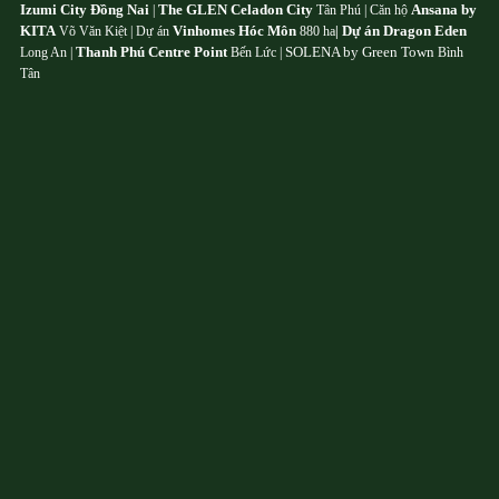
Izumi City Đồng Nai
The GLEN Celadon City
Ansana by
|
Tân Phú | Căn hộ
KITA
Vinhomes Hóc Môn
Dự án Dragon Eden
Võ Văn Kiệt | Dự án
880 ha
|
Thanh Phú Centre Point
SOLENA by Green Town
Long An |
Bến Lức |
Bình
Tân