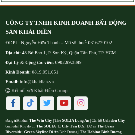
CÔNG TY TNHH KINH DOANH BẤT ĐỘNG
SẢN KHẢI ĐIỀN
ĐDPL:
Nguyễn Hữu Thành
–
Mã số thuế:
0316729102
Địa chỉ:
48 Bờ Bao 1, P. Sơn Kỳ, Quận Tân Phú, TP. HCM
Đại Lý & Cộng tác viên:
0902.99.3899
Kinh Doanh:
0819.051.051
Email:
info@khaidien.vn
Kết nối với Khải Điền Group
The Win City
The SOLIA Long An
Celadon City
Đang triển khai:
|
| Căn hộ
The SOLIA
E City Tân Đức
The Oasis
Gamuda | Khu đô thị
|
| Dự án
Riverside
Green Skyline Dĩ An
The Habitat Bình Dương
|
Bình Dương |
|