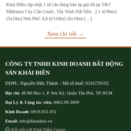
Khải Điền cập nhật 1 số căn đang bán lại giá tốt tại T&T
Millennia City Cần Giuộc, Tây Nình Đất Nền: 2,1 tỷ/90m2
(5x18m) Nhà Phố: 4,8 tỷ/118m2 (6x18m) […]
Xem chi tiết →
CÔNG TY TNHH KINH DOANH BẤT ĐỘNG
SẢN KHẢI ĐIỀN
ĐDPL:
Nguyễn Hữu Thành
–
Mã số thuế:
0316729102
Địa chỉ:
48 Bờ Bao 1, P. Sơn Kỳ, Quận Tân Phú, TP. HCM
Đại Lý & Cộng tác viên:
0902.99.3899
Kinh Doanh:
0819.051.051
Email:
info@khaidien.vn
Kết nối với Khải Điền Group