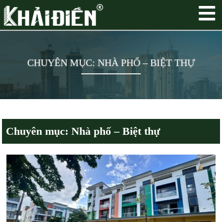
CHUYÊN MỤC: NHÀ PHỐ – BIỆT THỰ
Chuyên mục: Nhà phố – Biệt thự