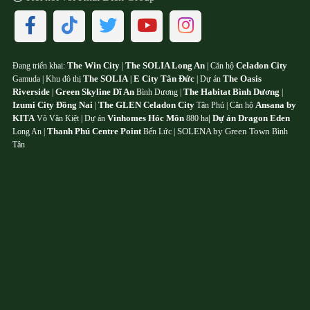
The Win City
The SOLIA Long An
Celadon City
Đang triển khai:
|
| Căn hộ
The SOLIA
E City Tân Đức
The Oasis
Gamuda | Khu đô thị
|
| Dự án
Riverside
Green Skyline Dĩ An
The Habitat Bình Dương
|
Bình Dương |
|
Izumi City Đồng Nai
The GLEN Celadon City
Ansana by
|
Tân Phú | Căn hộ
KITA
Vinhomes Hóc Môn
Dự án Dragon Eden
Võ Văn Kiệt | Dự án
880 ha
|
Thanh Phú Centre Point
SOLENA by Green Town
Long An |
Bến Lức |
Bình
Tân