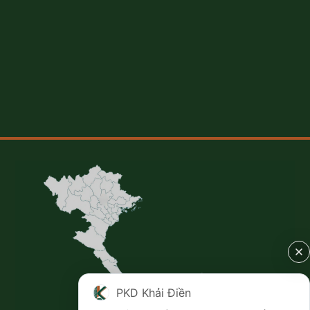
PKD Khải Điền