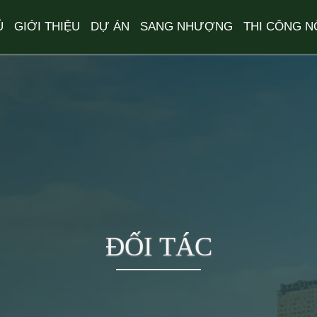
Ủ
GIỚI THIỆU
DỰ ÁN
SANG NHƯỢNG
THI CÔNG N
ĐỐI TÁC