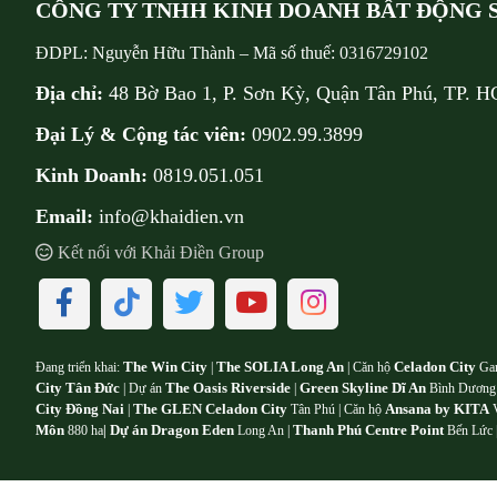
CÔNG TY TNHH KINH DOANH BẤT ĐỘNG S
ĐDPL:
Nguyễn Hữu Thành
–
Mã số thuế:
0316729102
Địa chỉ:
48 Bờ Bao 1, P. Sơn Kỳ, Quận Tân Phú, TP. 
Đại Lý & Cộng tác viên:
0902.99.3899
Kinh Doanh:
0819.051.051
Email:
info@khaidien.vn
Kết nối với Khải Điền Group
The Win City
The SOLIA Long An
Celadon City
Đang triển khai:
|
| Căn hộ
Ga
City Tân Đức
The Oasis Riverside
Green Skyline Dĩ An
| Dự án
|
Bình Dương
City Đồng Nai
The GLEN Celadon City
Ansana by KITA
|
Tân Phú | Căn hộ
V
Môn
Dự án Dragon Eden
Thanh Phú Centre Point
880 ha
|
Long An |
Bến Lức 