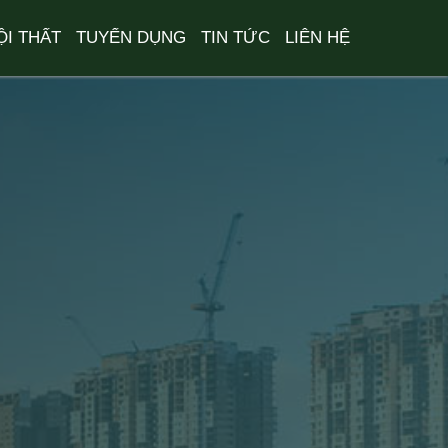
ỘI THẤT
TUYỂN DỤNG
TIN TỨC
LIÊN HỆ