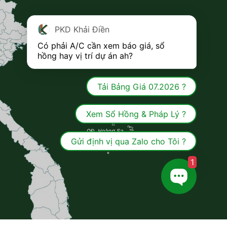
PKD Khải Điền
Có phải A/C cần xem báo giá, sổ 
hồng hay vị trí dự án ah?
Tải Bảng Giá 07.2026 ?
Xem Sổ Hồng & Pháp Lý ?
Gửi định vị qua Zalo cho Tôi ?
1