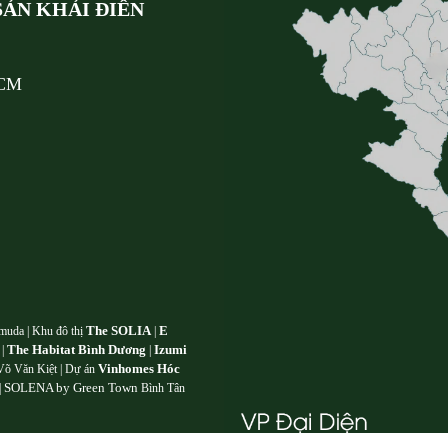
ẢN KHẢI ĐIỀN
HCM
The SOLIA
E
muda | Khu đô thị
|
The Habitat Bình Dương
Izumi
 |
|
Vinhomes Hóc
õ Văn Kiệt | Dự án
SOLENA by Green Town
|
Bình Tân