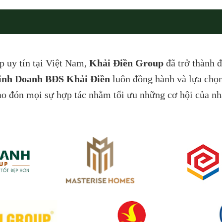
́p uy tín tại Việt Nam,
Khải Điền Group
đã trở thành đ
inh Doanh BĐS
Khải Điền
luôn đồng hành và lựa chọn
ào đón mọi sự hợp tác nhằm tối ưu những cơ hội của nh